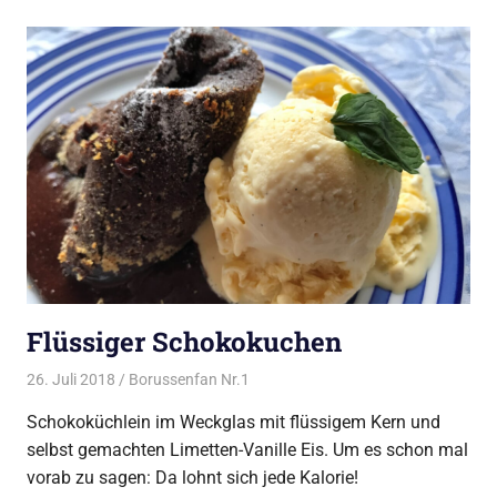
Flüssiger Schokokuchen
26. Juli 2018
Borussenfan Nr.1
Alles rund ums Grillen
,
Alles rund
ums Kochen
,
Dessert
,
Dessert vom
Schokoküchlein im Weckglas mit flüssigem Kern und
Grill
selbst gemachten Limetten-Vanille Eis. Um es schon mal
vorab zu sagen: Da lohnt sich jede Kalorie!