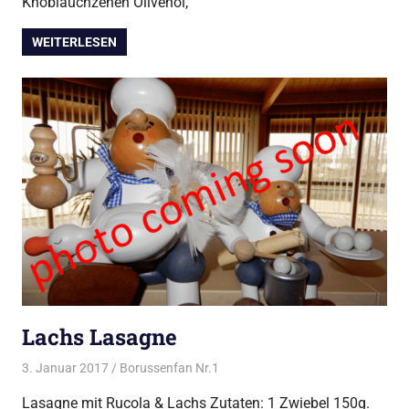
Knoblauchzehen Olivenöl,
WEITERLESEN
Lachs Lasagne
3. Januar 2017
Borussenfan Nr.1
Alles rund ums Kochen
,
Pasta
Lasagne mit Rucola & Lachs Zutaten: 1 Zwiebel 150g.