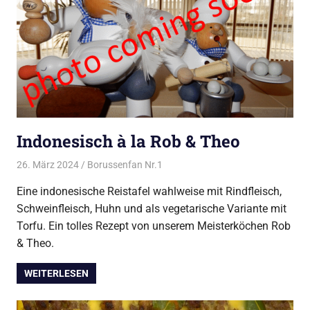
Indonesisch à la Rob & Theo
26. März 2024
Borussenfan Nr.1
Alles rund ums Kochen
,
Asia
Eine indonesische Reistafel wahlweise mit Rindfleisch,
Schweinfleisch, Huhn und als vegetarische Variante mit
Torfu. Ein tolles Rezept von unserem Meisterköchen Rob
& Theo.
WEITERLESEN