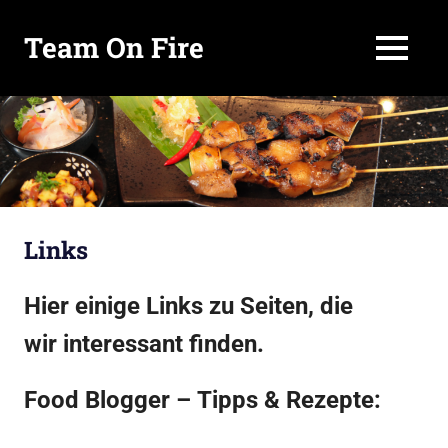
Team On Fire
MENÜ
COOKING
SINCE
Zum
2015
Inhalt
springen
Links
Hier einige Links zu Seiten, die
wir interessant finden.
Food Blogger – Tipps & Rezepte: