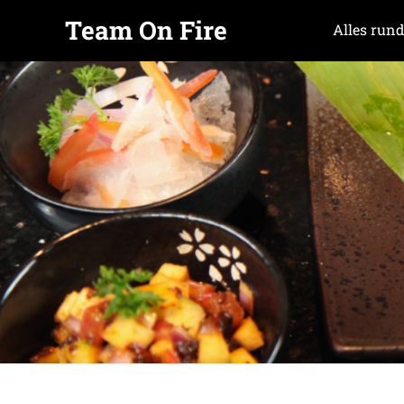
Team On Fire
Alles rund
COOKING
Zum
SINCE
Inhalt
2015
springen