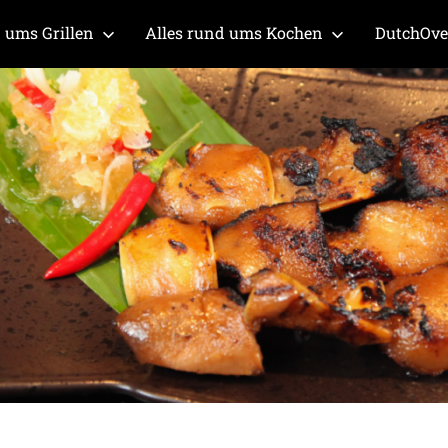
 ums Grillen
Alles rund ums Kochen
DutchOv