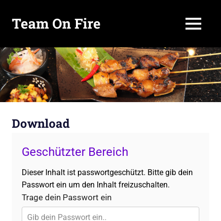
Team On Fire
MENÜ
COOKING
SINCE
Zum
2015
Inhalt
springen
Download
Geschützter Bereich
Dieser Inhalt ist passwortgeschützt. Bitte gib dein
Passwort ein um den Inhalt freizuschalten.
Trage dein Passwort ein