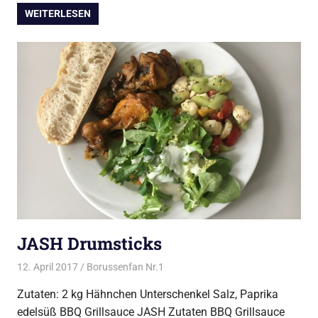
WEITERLESEN
JASH Drumsticks
12. April 2017
Borussenfan Nr.1
Alles rund ums Grillen
,
DutchOven
,
Huhn vom Grill
Zutaten: 2 kg Hähnchen Unterschenkel Salz, Paprika
edelsüß BBQ Grillsauce JASH Zutaten BBQ Grillsauce