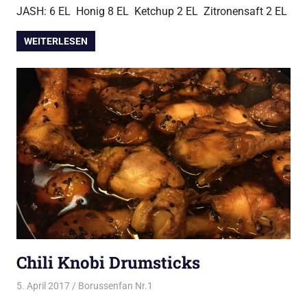
JASH: 6 EL Honig 8 EL Ketchup 2 EL Zitronensaft 2 EL
WEITERLESEN
Chili Knobi Drumsticks
5. April 2017
Borussenfan Nr.1
Alles rund ums Grillen
,
DutchOven
,
Huhn vom Grill