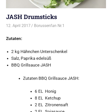
JASH Drumsticks
12. April 2017
Borussenfan Nr.1
Alles rund ums Grillen
,
DutchOven
,
Huhn vom
Grill
Zutaten:
2 kg Hähnchen Unterschenkel
Salz, Paprika edelsüß
BBQ Grillsauce JASH
Zutaten BBQ Grillsauce JASH:
6 EL Honig
8 EL Ketchup
2 EL Zitronensaft
2 EL Sojasauce