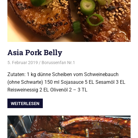
Asia Pork Belly
5. Februar 2019
Borussenfan Nr.1
Alles rund ums Grillen
,
Schwein
vom Grill
Zutaten: 1 kg dünne Scheiben vom Schweinebauch
(ohne Schwarte) 150 ml Sojasauce 5 EL Sesamöl 3 EL
Reisweinessig 2 EL Olivenöl 2 – 3 TL
WEITERLESEN