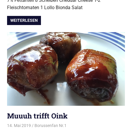
7% Fettanteil 8 Scheiben Cheddar Cheese 1-2
Fleischtomaten 1 Lollo Bionda Salat
WEITERLESEN
Muuuh trifft Oink
14. Mai 2019
Borussenfan Nr.1
Alles rund ums Grillen
,
Schwein vom