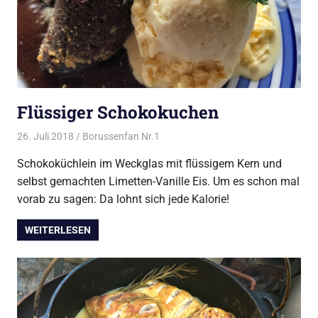
Flüssiger Schokokuchen
26. Juli 2018
Borussenfan Nr.1
Alles rund ums Grillen
,
Alles rund
ums Kochen
,
Dessert
,
Dessert vom
Schokoküchlein im Weckglas mit flüssigem Kern und
Grill
selbst gemachten Limetten-Vanille Eis. Um es schon mal
vorab zu sagen: Da lohnt sich jede Kalorie!
WEITERLESEN