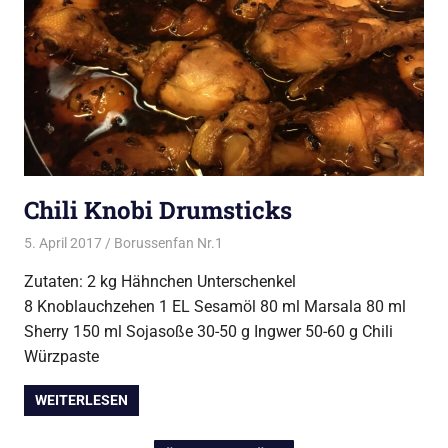
Chili Knobi Drumsticks
5. April 2017
Borussenfan Nr.1
Alles rund ums Grillen
,
DutchOven
,
Huhn vom Grill
Zutaten: 2 kg Hähnchen Unterschenkel
8 Knoblauchzehen 1 EL Sesamöl 80 ml Marsala 80 ml
Sherry 150 ml Sojasoße 30-50 g Ingwer 50-60 g Chili
Würzpaste
WEITERLESEN