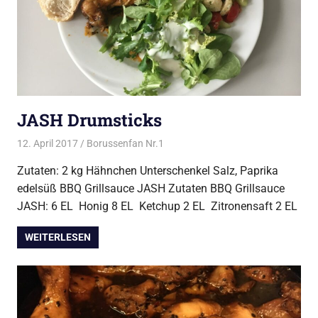
JASH Drumsticks
12. April 2017
Borussenfan Nr.1
Alles rund ums Grillen
,
DutchOven
,
Huhn vom Grill
Zutaten: 2 kg Hähnchen Unterschenkel Salz, Paprika
edelsüß BBQ Grillsauce JASH Zutaten BBQ Grillsauce
JASH: 6 EL Honig 8 EL Ketchup 2 EL Zitronensaft 2 EL
WEITERLESEN