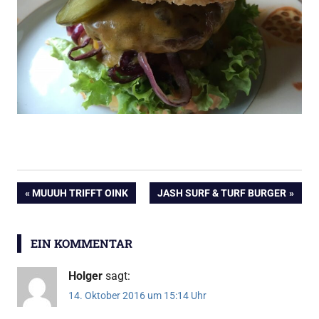
Burger
Beitragsnavigation
VORHERIGER
NÄCHSTER
MUUUH TRIFFT OINK
JASH SURF & TURF BURGER
Grillen
BEITRAG:
BEITRAG:
Grillrezepte
EIN KOMMENTAR
Holger
sagt:
14. Oktober 2016 um 15:14 Uhr