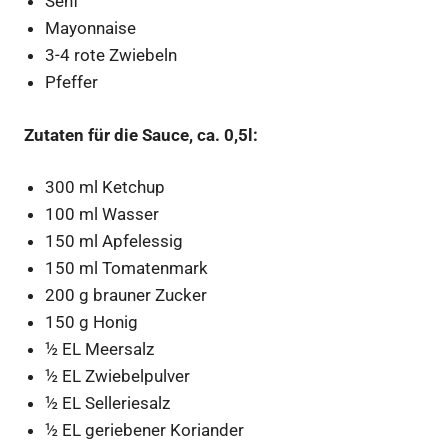
Senf
Mayonnaise
3-4 rote Zwiebeln
Pfeffer
Zutaten für die Sauce, ca. 0,5l:
300 ml Ketchup
100 ml Wasser
150 ml Apfelessig
150 ml Tomatenmark
200 g brauner Zucker
150 g Honig
½ EL Meersalz
½ EL Zwiebelpulver
½ EL Selleriesalz
½ EL geriebener Koriander