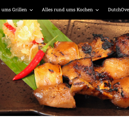
 ums Grillen
Alles rund ums Kochen
DutchOv