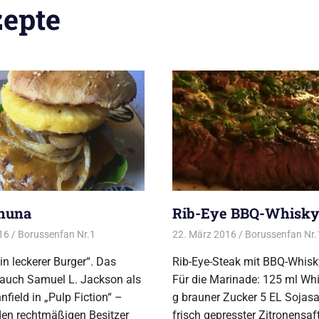
zepte
huna
Rib-Eye BBQ-Whisk
016
urger vom Grill
Borussenfan Nr.1
Alles rund ums Grillen
22. März 2016
,
Burger vom Grill
Borussenfan Nr.
ein leckerer Burger“. Das
Rib-Eye-Steak mit BBQ-Whis
 auch Samuel L. Jackson als
Für die Marinade: 125 ml Wh
nfield in „Pulp Fiction“ –
g brauner Zucker 5 EL Sojas
den rechtmäßigen Besitzer
frisch gepresster Zitronensaf