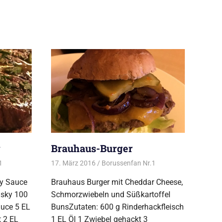
y
Brauhaus-Burger
1
Alles rund ums Grillen
17. März 2016
,
Steak vom Grill
Borussenfan Nr.1
Alles rund ums
Grillen
,
Burger vom
ky Sauce
Brauhaus Burger mit Cheddar Cheese,
Grill
isky 100
Schmorzwiebeln und Süßkartoffel
auce 5 EL
BunsZutaten: 600 g Rinderhackfleisch
t 2 EL
1 EL Öl 1 Zwiebel gehackt 3