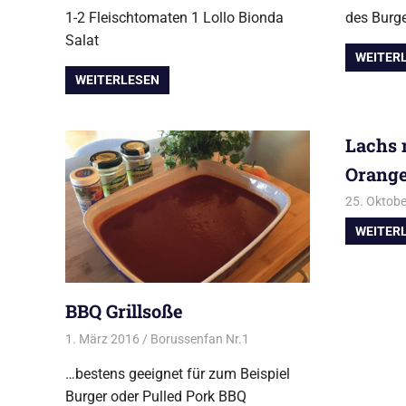
1-2 Fleischtomaten 1 Lollo Bionda
des Burge
Salat
WEITER
WEITERLESEN
Lachs 
Orange
25. Oktob
WEITER
BBQ Grillsoße
1. März 2016
Borussenfan Nr.1
Beilagen
,
Dips/Saucen/Pest
…bestens geeignet für zum Beispiel
Burger oder Pulled Pork BBQ