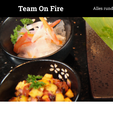
Team On Fire
Alles rund
COOKING
Zum
SINCE
Inhalt
2015
springen