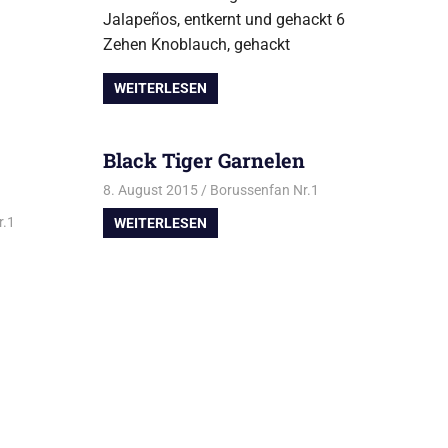
Jalapeños, entkernt und gehackt 6
Zehen Knoblauch, gehackt
WEITERLESEN
Black Tiger Garnelen
8. August 2015
Borussenfan Nr.1
Alles rund ums
Grillen
,
Fisch vom
r.1
Alles rund ums Grillen
,
Huhn vom Grill
WEITERLESEN
Grill