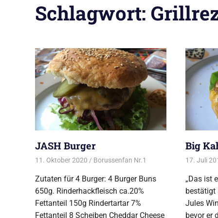
Schlagwort:
Grillre
JASH Burger
Big Ka
11. Oktober 2020
Borussenfan Nr.1
Alles rund ums Grillen
17. Juli 2
,
B
Zutaten für 4 Burger: 4 Burger Buns
„Das ist 
650g. Rinderhackfleisch ca.20%
bestätigt
Fettanteil 150g Rindertartar 7%
Jules Win
Fettanteil 8 Scheiben Cheddar Cheese
bevor er 