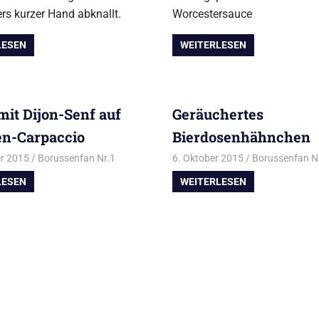
rs kurzer Hand abknallt.
Worcestersauce
LESEN
WEITERLESEN
mit Dijon-Senf auf
Geräuchertes
n-Carpaccio
Bierdosenhähnchen
er 2015
Borussenfan Nr.1
Alles rund ums Grillen
6. Oktober 2015
,
Fisch vom Grill
Borussenfan N
LESEN
WEITERLESEN
o
,
Tipps zum Thema Grillen