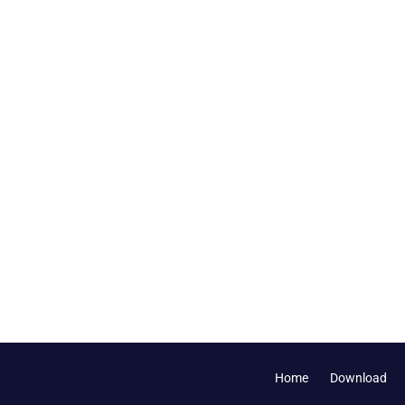
ger vom Grill
Home
Download