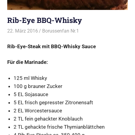
Rib-Eye BBQ-Whisky
22. März 2016
Borussenfan Nr.1
Alles rund ums Grillen
,
Steak vom Grill
Rib-Eye-Steak mit BBQ-Whisky Sauce
Für die Marinade:
125 ml Whisky
100 g brauner Zucker
5 EL Sojasauce
5 EL frisch gepresster Zitronensaft
2 EL Worcestersauce
2 TL fein gehackter Knoblauch
2 TL gehackte frische Thymianblättchen
4 Rib-Eye-Steaks ca. 350-400 g.