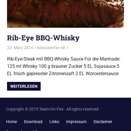
Rib-Eye BBQ-Whisky
22. März 2016
Borussenfan Nr.1
Alles rund ums Grillen
,
Steak vom
Grill
Rib-Eye-Steak mit BBQ-Whisky Sauce Für die Marinade:
125 ml Whisky 100 g brauner Zucker 5 EL Sojasauce 5
EL frisch gepresster Zitronensaft 2 EL Worcestersauce
WEITERLESEN
Copyright © 2015 Team-On-Fire - All rights reserved
Home
Download
Links
Impressum
Disclaimer