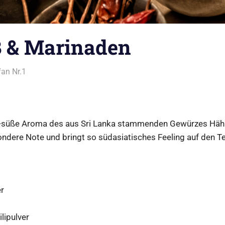
 & Marinaden
an Nr.1
Alles rund ums Grillen
zig-süße Aroma des aus Sri Lanka stammenden Gewürzes Häh
ndere Note und bringt so südasiatisches Feeling auf den Tel
er
lipulver