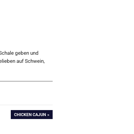
 Schale geben und
elieben auf Schwein,
.
NÄCHSTER
CHICKEN CAJUN
BEITRAG: