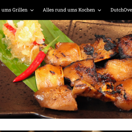
 ums Grillen
Alles rund ums Kochen
DutchOv