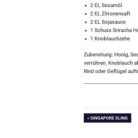
2 EL Sesamöl
2 EL Zitronensaft
2 EL Sojasauce
1 Schuss Sriracha H
1 Knoblauchzehe
Zubereitung: Honig, Se
verrühren. Knoblauch a
Rind oder Geflügel auft
Beitragsnavig
VORHERIGER
SINGAPORE SLING
BEITRAG: