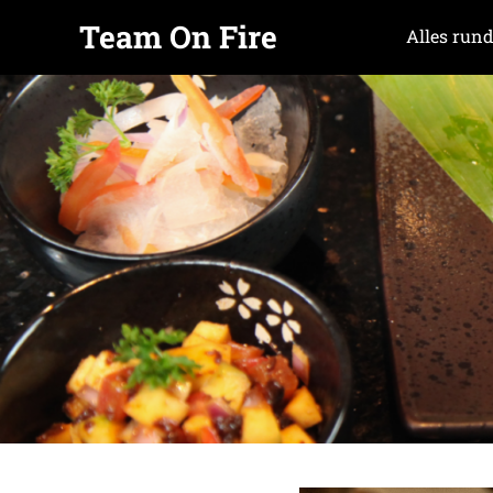
Team On Fire
Alles rund
COOKING
Zum
SINCE
Inhalt
2015
springen