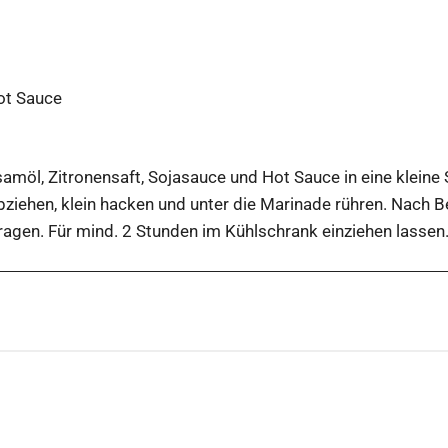
ot Sauce
samöl, Zitronensaft, Sojasauce und Hot Sauce in eine kleine
bziehen, klein hacken und unter die Marinade rühren. Nach B
ragen. Für mind. 2 Stunden im Kühlschrank einziehen lassen
ation