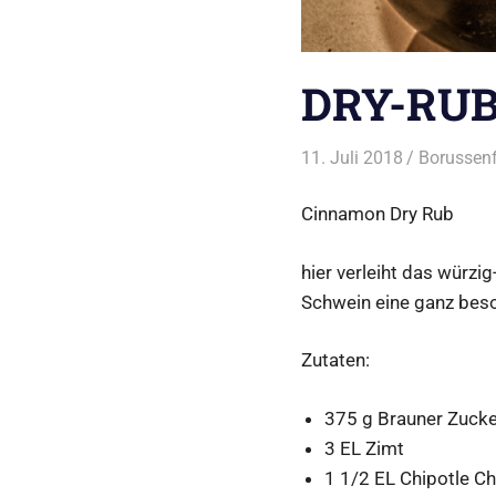
DRY-RUB
11. Juli 2018
Borussenf
Cinnamon Dry Rub
hier verleiht das wür
Schwein eine ganz beso
Zutaten:
375 g Brauner Zuck
3 EL Zimt
1 1/2 EL Chipotle Chi