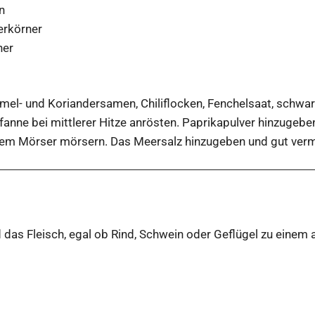
n
erkörner
ner
el- und Koriandersamen, Chiliflocken, Fenchelsaat, schwar
Pfanne bei mittlerer Hitze anrösten. Paprikapulver hinzugeb
em Mörser mörsern. Das Meersalz hinzugeben und gut ver
 das Fleisch, egal ob Rind, Schwein oder Geflügel zu einem