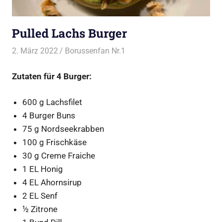
Pulled Lachs Burger
2. März 2022
Borussenfan Nr.1
Alles rund ums Grillen
,
Burger vom Grill
Zutaten für 4 Burger:
600 g Lachsfilet
4 Burger Buns
75 g Nordseekrabben
100 g Frischkäse
30 g Creme Fraiche
1 EL Honig
4 EL Ahornsirup
2 EL Senf
½ Zitrone