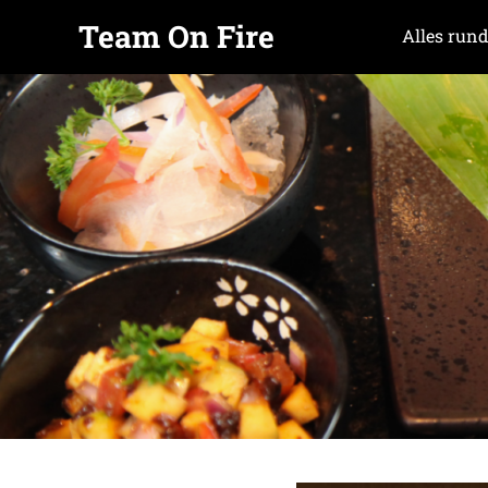
Team On Fire
Alles rund
COOKING
Zum
SINCE
Inhalt
2015
springen