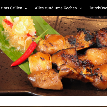
 ums Grillen
Alles rund ums Kochen
DutchOv