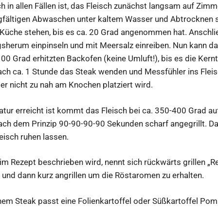
h in allen Fällen ist, das Fleisch zunächst langsam auf Zim
gfältigen Abwaschen unter kaltem Wasser und Abtrocknen s
 Küche stehen, bis es ca. 20 Grad angenommen hat. Anschli
sherum einpinseln und mit Meersalz einreiben. Nun kann das
00 Grad erhitzten Backofen (keine Umluft!), bis es die Kern
ach ca. 1 Stunde das Steak wenden und Messfühler ins Fleis
er nicht zu nah am Knochen platziert wird.
ur erreicht ist kommt das Fleisch bei ca. 350-400 Grad auf 
nach dem Prinzip 90-90-90-90 Sekunden scharf angegrillt. D
eisch ruhen lassen.
im Rezept beschrieben wird, nennt sich rückwärts grillen „Re
 und dann kurz angrillen um die Röstaromen zu erhalten.
nem Steak passt eine Folienkartoffel oder Süßkartoffel P