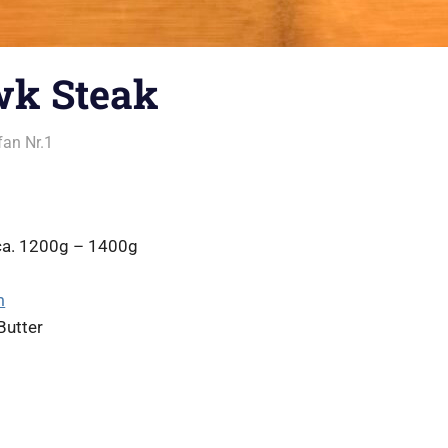
k Steak
an Nr.1
Alles rund ums Grillen
,
Steak vom Grill
ca. 1200g – 1400g
m
Butter