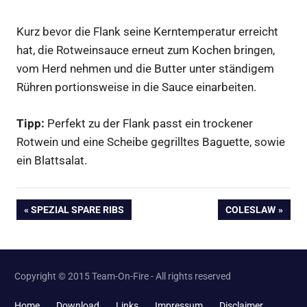
Kurz bevor die Flank seine Kerntemperatur erreicht
hat, die Rotweinsauce erneut zum Kochen bringen,
vom Herd nehmen und die Butter unter ständigem
Rühren portionsweise in die Sauce einarbeiten.
Tipp:
Perfekt zu der Flank passt ein trockener
Rotwein und eine Scheibe gegrilltes Baguette, sowie
ein Blattsalat.
bbq
Beitragsnavigation
VORHERIGER
NÄCHSTER
SPEZIAL SPARE RIBS
COLESLAW
BEITRAG:
BEITRAG:
Copyright © 2015 Team-On-Fire - All rights reserved
Home
Download
Links
Impressum
Disclaimer