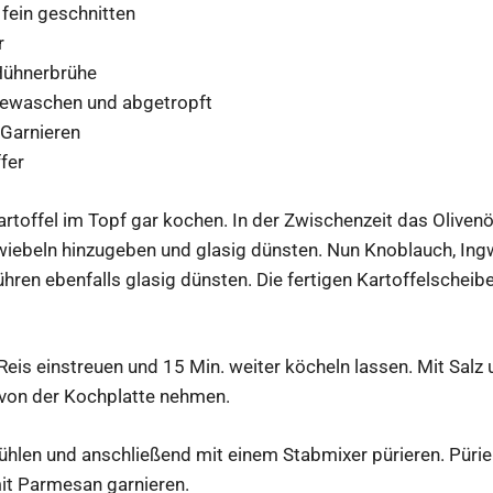
 fein geschnitten
r
Hühnerbrühe
gewaschen und abgetropft
Garnieren
ffer
artoffel im Topf gar kochen.
In der Zwischenzeit das Oliven
wiebeln hinzugeben und glasig dünsten. Nun Knoblauch, Ing
hren ebenfalls glasig dünsten. Die fertigen Kartoffelscheib
eis einstreuen und 15 Min. weiter köcheln lassen. Mit Salz 
on der Kochplatte nehmen.
ühlen und anschließend mit einem Stabmixer pürieren. Püri
it Parmesan garnieren.