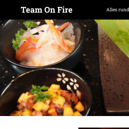
Team On Fire
Alles rund
COOKING
Zum
SINCE
Inhalt
2015
springen