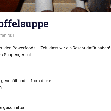
offelsuppe
fan Nr.1
Alles rund ums Kochen
,
Suppen
zu den Powerfoods – Zeit, dass wir ein Rezept dafür haben! 
es Suppengericht.
, geschält und in 1 cm dicke
n
in geschnitten