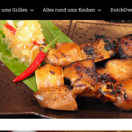
 ums Grillen
Alles rund ums Kochen
DutchOv