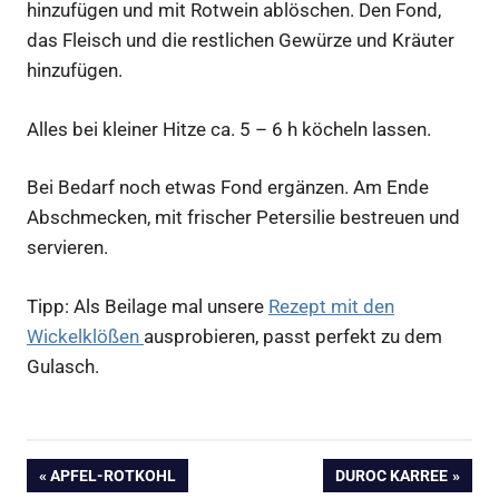
hinzufügen und mit Rotwein ablöschen. Den Fond,
das Fleisch und die restlichen Gewürze und Kräuter
hinzufügen.
Alles bei kleiner Hitze ca. 5 – 6 h köcheln lassen.
Bei Bedarf noch etwas Fond ergänzen. Am Ende
Abschmecken, mit frischer Petersilie bestreuen und
servieren.
Tipp: Als Beilage mal unsere
Rezept mit den
Wickelklößen
ausprobieren, passt perfekt zu dem
Gulasch.
Beitragsnavigation
VORHERIGER
NÄCHSTER
APFEL-ROTKOHL
DUROC KARREE
BEITRAG:
BEITRAG: