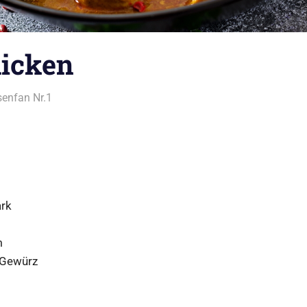
hicken
enfan Nr.1
Alles rund ums Kochen
,
Asia
,
Indien
rk
m
 Gewürz