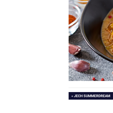
Beitragsnavig
VORHERIGER
JECH SUMMERDREAM
BEITRAG: