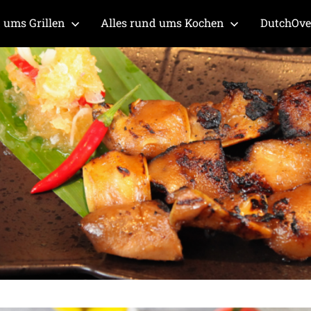
 ums Grillen
Alles rund ums Kochen
DutchOv