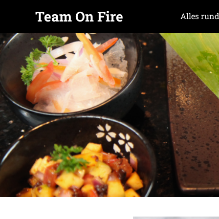
Team On Fire
Alles rund
COOKING
Zum
SINCE
Inhalt
2015
springen