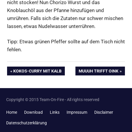
nicht stocken! Nun Chorizo Wurst und das
Knoblauchöl aus der Pfanne hinzufügen und
umrühren. Falls sich die Zutaten nur schwer mischen
lassen, etwas Nudelwasser unterrühren.
Tipp: Etwas grünen Pfeffer sollte auf dem Tisch nicht
fehlen.
Beitragsnavigation
VORHERIGER
NÄCHSTER
KOKOS-CURRY MIT KALB
MUUUH TRIFFT OINK
BEITRAG:
BEITRAG:
Copyright © 2015 Team-On-Fire - All rights reserved
Home
Download
Links
Impressum
Disclaimer
Datenschutzerklärung