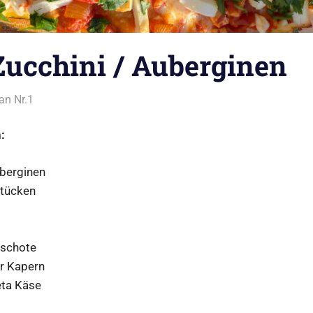
 Zucchini / Auberginen
an Nr.1
Alles rund ums Kochen
,
Gemüse
:
uberginen
Stücken
lischote
r Kapern
eta Käse