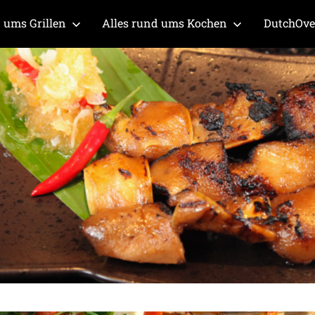
 ums Grillen
Alles rund ums Kochen
DutchOv