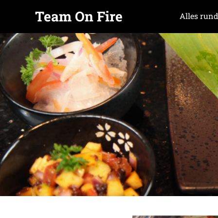
Team On Fire
Alles rund
COOKING
Zum
SINCE
Inhalt
2015
springen