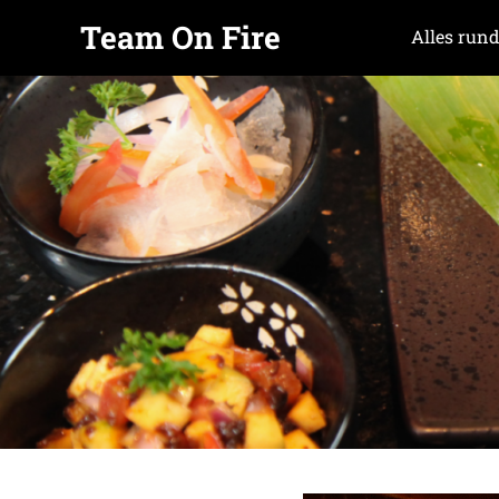
Team On Fire
Alles rund
COOKING
Zum
SINCE
Inhalt
2015
springen