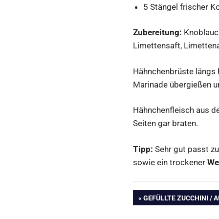
5 Stängel frischer K
Zubereitung:
Knoblauch
Limettensaft, Limetten
Hähnchenbrüste längs h
Marinade übergießen u
Hähnchenfleisch aus de
Seiten gar braten.
Tipp:
Sehr gut passt zu
sowie ein trockener
We
Beitragsnavig
VORHERIGER
GEFÜLLTE ZUCCHINI / 
BEITRAG: