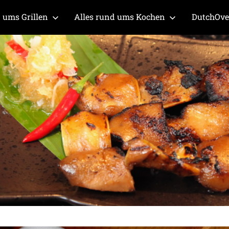
 ums Grillen
Alles rund ums Kochen
DutchOv