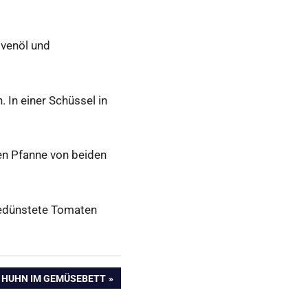
ivenöl und
 In einer Schüssel in
en Pfanne von beiden
gedünstete Tomaten
STER
 HUHN IM GEMÜSEBETT
AG: