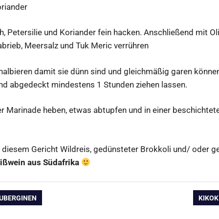
oriander
, Petersilie und Koriander fein hacken. Anschließend mit Ol
abrieb, Meersalz und Tuk Meric verrühren
albieren damit sie dünn sind und gleichmäßig garen können.
nd abgedeckt mindestens 1 Stunden ziehen lassen.
r Marinade heben, etwas abtupfen und in einer beschichtet
 diesem Gericht Wildreis, gedünsteter Brokkoli und/ oder 
ißwein aus Südafrika
ation
NÄCH
AUBERGINEN
KIKOK
BEITR