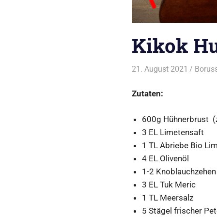
Kikok Hu
21. August 2021
Boruss
Zutaten:
600g Hühnerbrust (
3 EL Limetensaft
1 TL Abriebe Bio Li
4 EL Olivenöl
1-2 Knoblauchzehen
3 EL Tuk Meric
1 TL Meersalz
5 Stägel frischer Pet