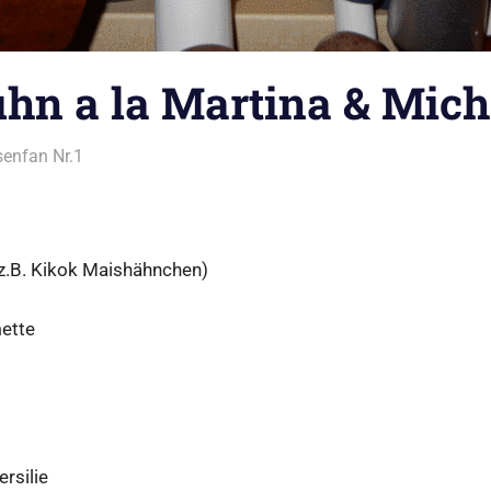
hn a la Martina & Mic
enfan Nr.1
Alles rund ums Kochen
,
Geflügel
z.B. Kikok Maishähnchen)
mette
ersilie