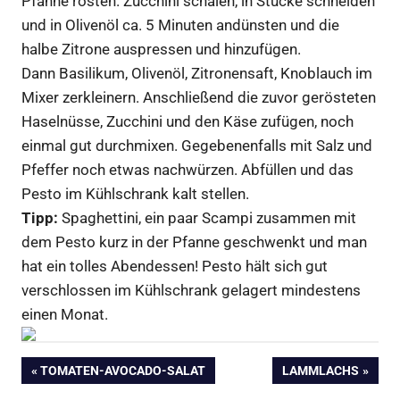
Pfanne rösten. Zucchini schälen, in Stücke schneiden
und in Olivenöl ca. 5 Minuten andünsten und die
halbe Zitrone auspressen und hinzufügen.
Dann Basilikum, Olivenöl, Zitronensaft, Knoblauch im
Mixer zerkleinern. Anschließend die zuvor gerösteten
Haselnüsse, Zucchini und den Käse zufügen, noch
einmal gut durchmixen. Gegebenenfalls mit Salz und
Pfeffer noch etwas nachwürzen. Abfüllen und das
Pesto im Kühlschrank kalt stellen.
Tipp:
Spaghettini, ein paar Scampi zusammen mit
dem Pesto kurz in der Pfanne geschwenkt und man
hat ein tolles Abendessen! Pesto hält sich gut
verschlossen im Kühlschrank gelagert mindestens
einen Monat.
Beitragsnavigation
VORHERIGER
NÄCHSTER
TOMATEN-AVOCADO-SALAT
LAMMLACHS
BEITRAG:
BEITRAG: