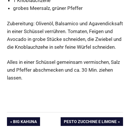
1 Knoblauchzehe
grobes Meersalz, grüner Pfeffer
Zubereitung: Olivenöl, Balsamico und Agavendicksaft
in einer Schüssel verrühren. Tomaten, Feigen und
Avocado in grobe Stücke schneiden, die Zwiebel und
die Knoblauchzehe in sehr feine Würfel schneiden.
Alles in einer Schüssel gemeinsam vermischen, Salz
und Pfeffer abschmecken und ca. 30 Min. ziehen
lassen.
Salat
Beitragsnavigation
VORHERIGER
NÄCHSTER
BIG KAHUNA
PESTO ZUCCHINE E LIMONE
BEITRAG:
BEITRAG: