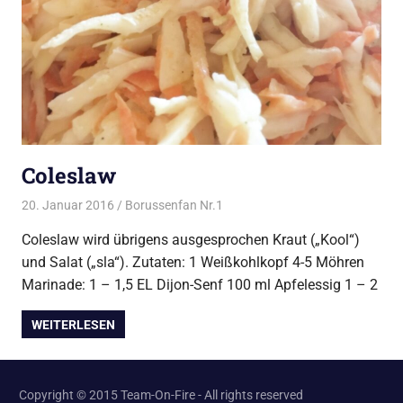
Coleslaw
20. Januar 2016
Borussenfan Nr.1
Alles rund ums Grillen
,
Burger
vom Grill
,
Salat
Coleslaw wird übrigens ausgesprochen Kraut („Kool“)
und Salat („sla“). Zutaten: 1 Weißkohlkopf 4-5 Möhren
Marinade: 1 – 1,5 EL Dijon-Senf 100 ml Apfelessig 1 – 2
WEITERLESEN
Copyright © 2015 Team-On-Fire - All rights reserved