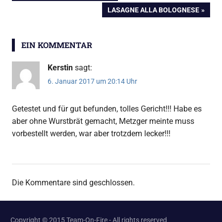
BEITRAG:
NÄCHSTER
LASAGNE ALLA BOLOGNESE
BEITRAG:
EIN KOMMENTAR
Kerstin
sagt:
6. Januar 2017 um 20:14 Uhr
Getestet und für gut befunden, tolles Gericht!!! Habe es
aber ohne Wurstbrät gemacht, Metzger meinte muss
vorbestellt werden, war aber trotzdem lecker!!!
Die Kommentare sind geschlossen.
Copyright © 2015 Team-On-Fire - All rights reserved