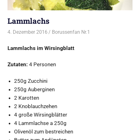
Lammlachs
4. Dezember 2016
Borussenfan Nr.1
Alles rund ums Grillen
,
Lamm vom Grill
Lammlachs im Wirsingblatt
Zutaten:
4 Personen
250g Zucchini
250g Auberginen
2 Karotten
2 Knoblauchzehen
4 große Wirsingblätter
4 Lammlachse a 250g
Olivenöl zum bestreichen
Butter zum Andünsten