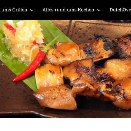
 ums Grillen
Alles rund ums Kochen
DutchOv