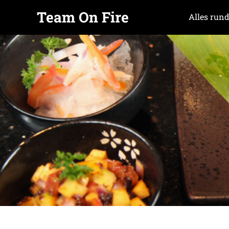
Team On Fire
Alles rund
COOKING
Zum
SINCE
Inhalt
2015
springen