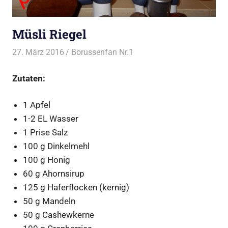
Müsli Riegel
27. März 2016
Borussenfan Nr.1
Dessert
Zutaten:
1 Apfel
1-2 EL Wasser
1 Prise Salz
100 g Dinkelmehl
100 g Honig
60 g Ahornsirup
125 g Haferflocken (kernig)
50 g Mandeln
50 g Cashewkerne