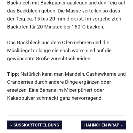
Backblech mit Backpapier auslegen und den Teig auf
das Backblech geben. Die Masse verteilen so dass
der Teig ca. 15 bis 20 mm dick ist. Im vorgeheizten
Backofen für 20 Minuten bei 160°C backen.
Das Backblech aus dem Ofen nehmen und die
Müsliriegel solange sie noch warm sind auf die
gewünschte Größe zurechtschneiden.
Tipp:
Natürlich kann man Mandeln, Cashewkerne und
Cranberries durch andere Dinge ergänzen oder
ersetzen. Eine Banane im Mixer püriert oder
Kakaopulver schmeckt ganz hervorragend.
Müsli
Beitragsnavigation
VORHERIGER
NÄCHSTER
SÜSSKARTOFFEL BUNS
HÄHNCHEN WRAP
Snacks
BEITRAG:
BEITRAG: