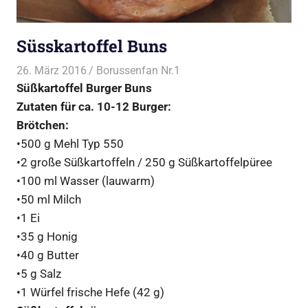
Süsskartoffel Buns
26. März 2016
Borussenfan Nr.1
Alles rund ums Grillen
,
Süßkartoffel Burger Buns
Burger Buns
,
Burger vom
Grill
Zutaten für ca. 10-12 Burger:
Brötchen:
•500 g Mehl Typ 550
•2 große Süßkartoffeln / 250 g Süßkartoffelpüree
•100 ml Wasser (lauwarm)
•50 ml Milch
•1 Ei
•35 g Honig
•40 g Butter
•5 g Salz
•1 Würfel frische Hefe (42 g)