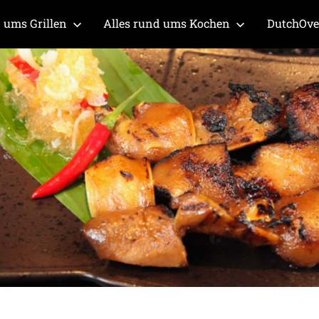
 ums Grillen
Alles rund ums Kochen
DutchOv