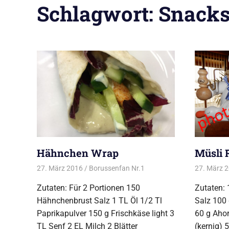
Schlagwort:
Snack
Hähnchen Wrap
Müsli 
27. März 2016
Borussenfan Nr.1
Geflügel
27. März 
Zutaten: Für 2 Portionen 150
Zutaten: 
Hähnchenbrust Salz 1 TL Öl 1/2 Tl
Salz 100
Paprikapulver 150 g Frischkäse light 3
60 g Ahor
TL Senf 2 EL Milch 2 Blätter
(kernig) 