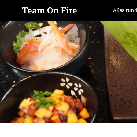
Team On Fire
Alles rund
COOKING
Zum
SINCE
Inhalt
2015
springen