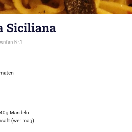
a Siciliana
enfan Nr.1
Alles rund ums Kochen
,
Pasta
omaten
 40g Mandeln
ensaft (wer mag)