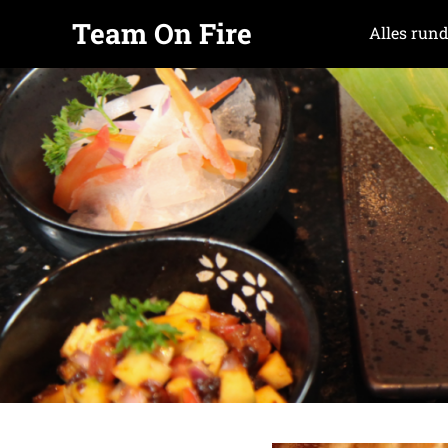
Team On Fire
Alles rund
COOKING
Zum
SINCE
Inhalt
2015
springen