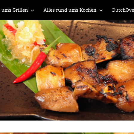
 ums Grillen
Alles rund ums Kochen
DutchOv