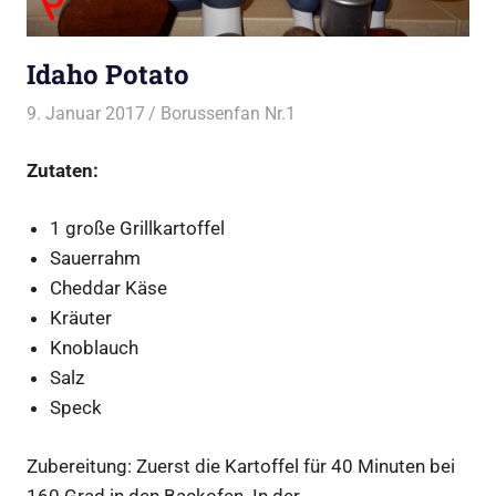
Idaho Potato
9. Januar 2017
Borussenfan Nr.1
Beilagen
,
Kartoffel
Zutaten:
1 große Grillkartoffel
Sauerrahm
Cheddar Käse
Kräuter
Knoblauch
Salz
Speck
Zubereitung: Zuerst die Kartoffel für 40 Minuten bei
160 Grad in den Backofen. In der