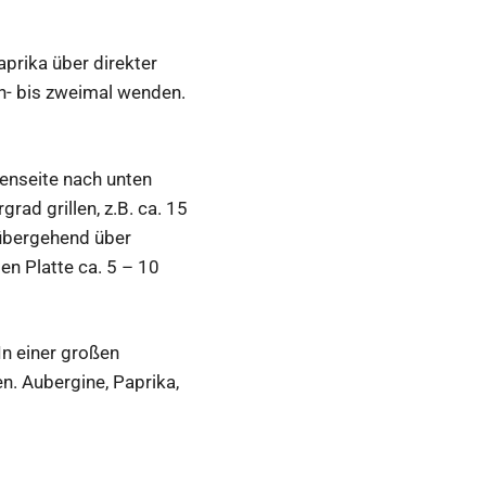
aprika über direkter
ein- bis zweimal wenden.
enseite nach unten
ad grillen, z.B. ca. 15
rübergehend über
ten Platte ca. 5 – 10
In einer großen
n. Aubergine, Paprika,