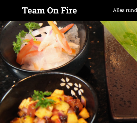
Team On Fire
Alles rund
COOKING
Zum
SINCE
Inhalt
2015
springen