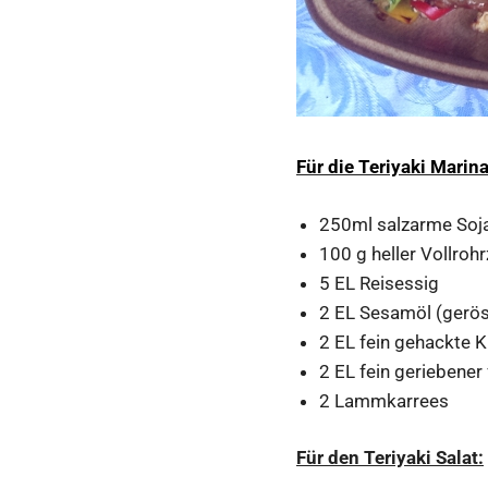
Für die Teriyaki Marin
250ml salzarme Soj
100 g heller Vollroh
5 EL Reisessig
2 EL Sesamöl (gerös
2 EL fein gehackte 
2 EL fein geriebener
2 Lammkarrees
Für den Teriyaki Salat: