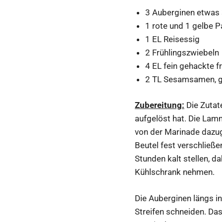
3 Auberginen etwas
1 rote und 1 gelbe 
1 EL Reisessig
2 Frühlingszwiebeln
4 EL fein gehackte f
2 TL Sesamsamen, g
Zubereitung:
Die Zutate
aufgelöst hat. Die Lam
von der Marinade dazugi
Beutel fest verschließe
Stunden kalt stellen, d
Kühlschrank nehmen.
Die Auberginen längs i
Streifen schneiden. Da