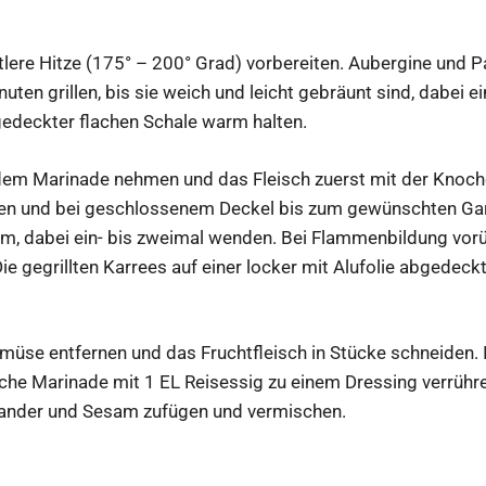
ittlere Hitze (175° – 200° Grad) vorbereiten. Aubergine und P
nuten grillen, bis sie weich und leicht gebräunt sind, dabei 
bgedeckter flachen Schale warm halten.
em Marinade nehmen und das Fleisch zuerst mit der Knoch
egen und bei geschlossenem Deckel bis zum gewünschten Gargr
um, dabei ein- bis zweimal wenden. Bei Flammenbildung vo
Die gegrillten Karrees auf einer locker mit Alufolie abgedeck
üse entfernen und das Fruchtfleisch in Stücke schneiden. 
iche Marinade mit 1 EL Reisessig zu einem Dressing verrühre
iander und Sesam zufügen und vermischen.