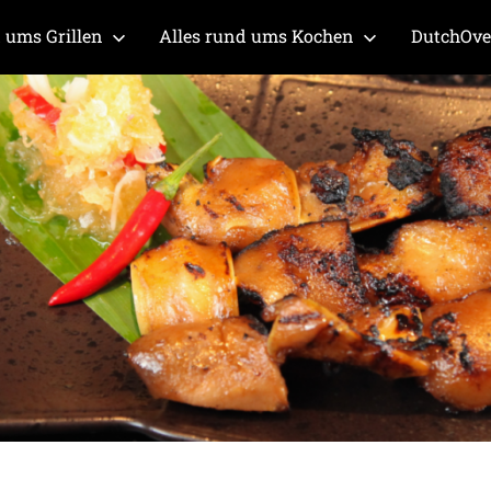
 ums Grillen
Alles rund ums Kochen
DutchOv