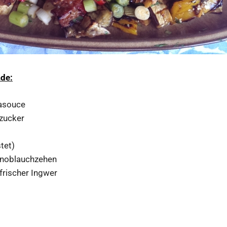
ade:
asouce
rzucker
tet)
Knoblauchzehen
 frischer Ingwer