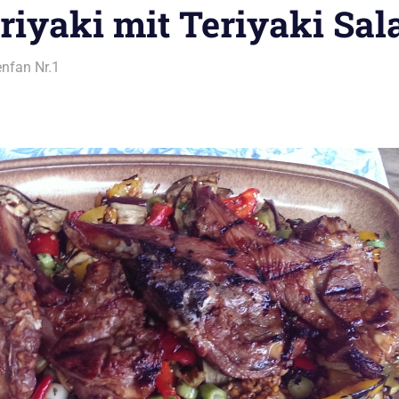
iyaki mit Teriyaki Sal
nfan Nr.1
Alles rund ums Grillen
,
Lamm vom Grill