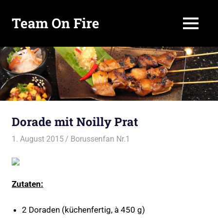
Team On Fire
MENÜ
COOKING
SINCE
Zum
2015
Inhalt
springen
Dorade mit Noilly Prat
1. August 2015
Borussenfan Nr.1
Alles rund ums Grillen
,
Fisch vom Grill
Zutaten:
2 Doraden (küchenfertig, à 450 g)