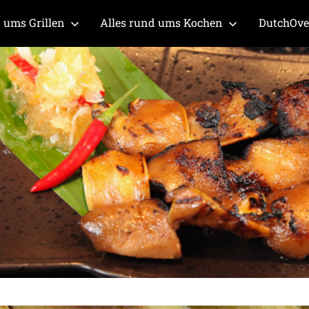
 ums Grillen
Alles rund ums Kochen
DutchOv