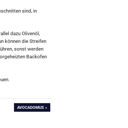
chnitten sind, in
llel dazu Olivenöl,
un können die Streifen
rühren, sonst werden
 vorgeheizten Backofen
euen.
NÄCHSTER
AVOCADOMUS
BEITRAG: