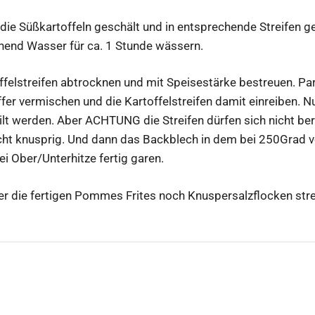
ie Süßkartoffeln geschält und in entsprechende Streifen ges
hend Wasser für ca. 1 Stunde wässern.
felstreifen abtrocknen und mit Speisestärke bestreuen. Para
fer vermischen und die Kartoffelstreifen damit einreiben. N
eilt werden. Aber ACHTUNG die Streifen dürfen sich nicht be
nicht knusprig. Und dann das Backblech in dem bei 250Grad
ei Ober/Unterhitze fertig garen.
r die fertigen Pommes Frites noch Knuspersalzflocken str
ation