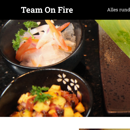
Team On Fire
Alles rund
COOKING
Zum
SINCE
Inhalt
2015
springen