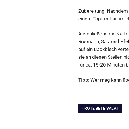
Zubereitung: Nachdem d
einem Topf mit ausreic
Anschließend die Kartof
Rosmarin, Salz und Pfef
auf ein Backblech vert
sie an diesen Stellen 
für ca. 15-20 Minuten b
Tipp: Wer mag kann übe
Beitragsnavig
VORHERIGER
ROTE BETE SALAT
BEITRAG: