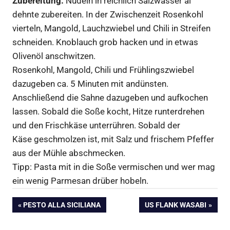
Zubereitung:
Nudeln in reichlich Salzwasser al
dehnte zubereiten. In der Zwischenzeit Rosenkohl
vierteln, Mangold, Lauchzwiebel und Chili in Streifen
schneiden. Knoblauch grob hacken und in etwas
Olivenöl anschwitzen.
Rosenkohl, Mangold, Chili und Frühlingszwiebel
dazugeben ca. 5 Minuten mit andünsten.
Anschließend die Sahne dazugeben und aufkochen
lassen. Sobald die Soße kocht, Hitze runterdrehen
und den Frischkäse unterrühren. Sobald der
Käse geschmolzen ist, mit Salz und frischem Pfeffer
aus der Mühle abschmecken.
Tipp: Pasta mit in die Soße vermischen und wer mag
ein wenig Parmesan drüber hobeln.
Beitragsnavigation
VORHERIGER
NÄCHSTER
PESTO ALLA SICILIANA
US FLANK WASABI
BEITRAG:
BEITRAG: