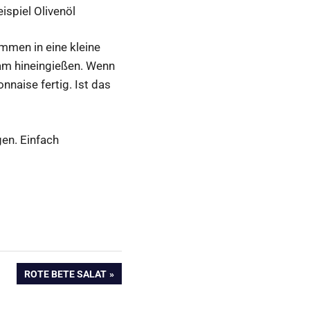
spiel Olivenöl
ammen in eine kleine
am hineingießen. Wenn
nnaise fertig. Ist das
en. Einfach
NÄCHSTER
ROTE BETE SALAT
BEITRAG: