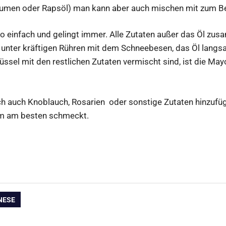
umen oder Rapsöl) man kann aber auch mischen mit zum Bei
so einfach und gelingt immer. Alle Zutaten außer das Öl zus
unter kräftigen Rühren mit dem Schneebesen, das Öl langs
üssel mit den restlichen Zutaten vermischt sind, ist die Mayo
h auch Knoblauch, Rosarien oder sonstige Zutaten hinzufüg
m am besten schmeckt.
ation
NESE