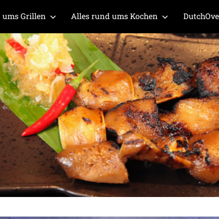
 ums Grillen
Alles rund ums Kochen
DutchOv