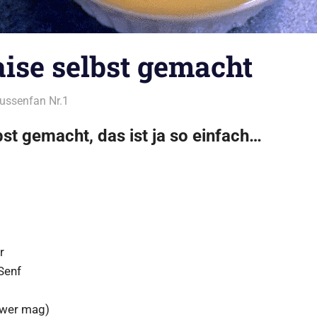
se selbst gemacht
ussenfan Nr.1
Beilagen
,
Dips/Saucen/Pesto
,
Tipps zum Thema 
st gemacht, das ist ja so einfach…
r
Senf
(wer mag)