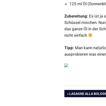
125 ml Öl (Sonnenbl
Zubereitung:
Es ist ja 
Schüssel mischen. Nun 
das ganze Öl in der Sch
nicht einfach
Tipp:
Man kann natürlic
ausprobieren was eine
Beitragsnavig
VORHERIGER
LASAGNE ALLA BOLOG
BEITRAG: