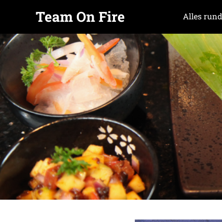
Team On Fire
Alles rund
COOKING
Zum
SINCE
Inhalt
2015
springen