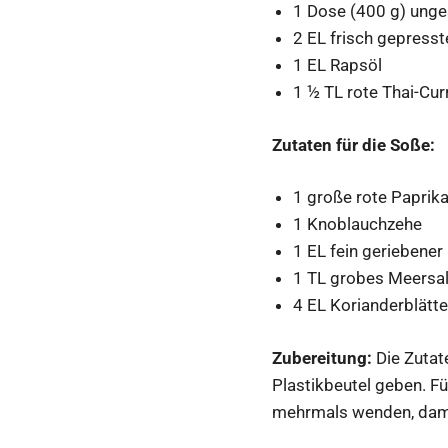
1 Dose (400 g) ung
2 EL frisch gepresst
1 EL Rapsöl
1 ½ TL rote Thai-Cur
Zutaten für die Soße:
1 große rote Paprik
1 Knoblauchzehe
1 EL fein geriebener
1 TL grobes Meersa
4 EL Korianderblätte
Zubereitung:
Die Zutat
Plastikbeutel geben. F
mehrmals wenden, damit