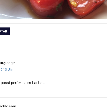
ation
ATAR
burg
sagt:
19:13 Uhr
 passt perfekt zum Lachs…
schlossen.