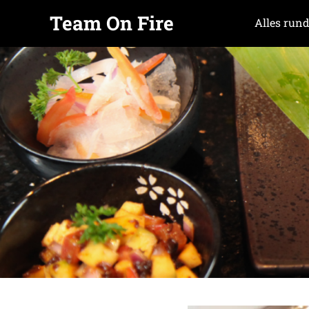
Team On Fire
Alles rund
COOKING
Zum
SINCE
Inhalt
2015
springen