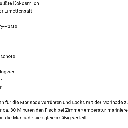
esüßte Kokosmilch
er Limettensaft
ry-Paste
aschote
 Ingwer
lz
r
en für die Marinade verrühren und Lachs mit der Marinade 
ür ca. 30 Minuten den Fisch bei Zimmertemperatur mariniere
 die Marinade sich gleichmäßig verteilt.