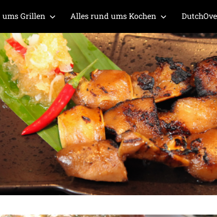
 ums Grillen
Alles rund ums Kochen
DutchOv