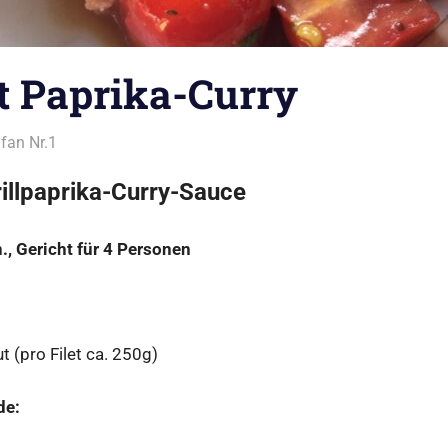
et Paprika-Curry
fan Nr.1
Alles rund ums Grillen
,
Fisch vom Grill
rillpaprika-Curry-Sauce
, Gericht für 4 Personen
t (pro Filet ca. 250g)
de: