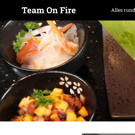
Team On Fire
Alles rund
COOKING
Zum
SINCE
Inhalt
2015
springen