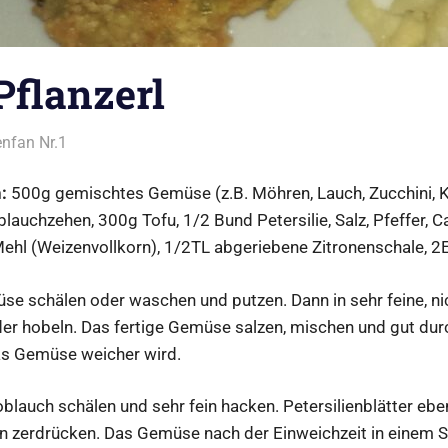
flanzerl
nfan Nr.1
Alles rund ums Kochen
:
500g gemischtes Gemüse (z.B. Möhren, Lauch, Zucchini, K
blauchzehen, 300g Tofu, 1/2 Bund Petersilie, Salz, Pfeffer, 
ehl (Weizenvollkorn), 1/2TL abgeriebene Zitronenschale, 2E
e schälen oder waschen und putzen. Dann in sehr feine, nic
er hobeln. Das fertige Gemüse salzen, mischen und gut durc
as Gemüse weicher wird.
blauch schälen und sehr fein hacken. Petersilienblätter ebe
ein zerdrücken. Das Gemüse nach der Einweichzeit in einem 