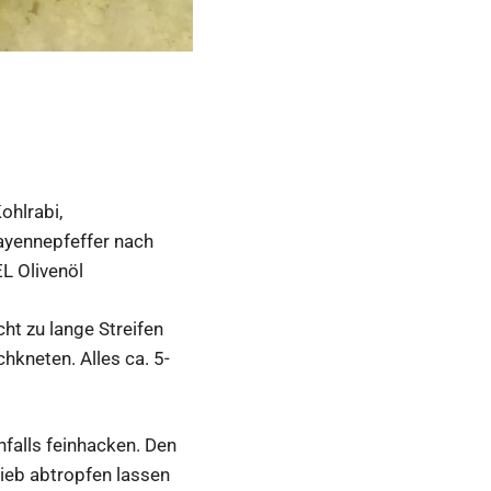
ohlrabi,
Cayennepfeffer nach
L Olivenöl
ht zu lange Streifen
hkneten. Alles ca. 5-
nfalls feinhacken. Den
Sieb abtropfen lassen