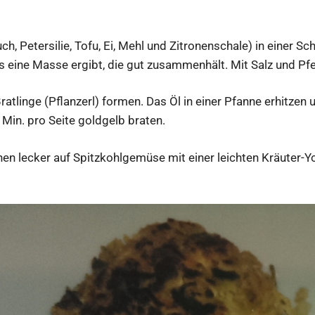
h, Petersilie, Tofu, Ei, Mehl und Zitronenschale) in einer S
s eine Masse ergibt, die gut zusammenhält. Mit Salz und P
atlinge (Pflanzerl) formen. Das Öl in einer Pfanne erhitzen u
5 Min. pro Seite goldgelb braten.
nen lecker auf Spitzkohlgemüse mit einer leichten Kräuter-Y