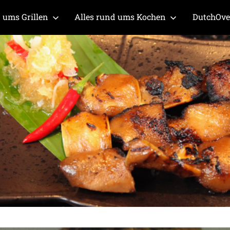
 ums Grillen
Alles rund ums Kochen
DutchOv