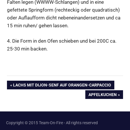
Falten legen (WWWW-Schlangen) und in eine
gefettete Springform (rechteckig oder quadratisch)
oder Auflaufform dicht nebeneinandersetzen und ca
15 min ruhen/ gehen lassen.
4. Die Form in den Ofen schieben und bei 200C ca.
25-30 min backen.
Beitragsnavigation
VORHERIGER
LACHS MIT DIJON-SENF AUF ORANGEN-CARPACCIO
BEITRAG:
NÄCHSTER
APFELKUCHEN
BEITRAG:
Copyright © 2015 Team-On-Fire - All rights reserved