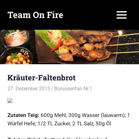
Team On Fire
MENÜ
COOKING
SINCE
Zum
2015
Inhalt
springen
Kräuter-Faltenbrot
27. Dezember 2015
Borussenfan Nr.1
Beilagen
,
Brot
Zutaten Teig:
600g Mehl; 300g Wasser (lauwarm); 1
Würfel Hefe; 1/2 TL Zucker, 2 TL Salz, 50g Öl