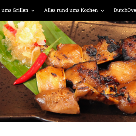
 ums Grillen
Alles rund ums Kochen
DutchOv