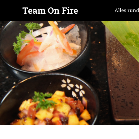
Team On Fire
Alles rund
COOKING
Zum
SINCE
Inhalt
2015
springen