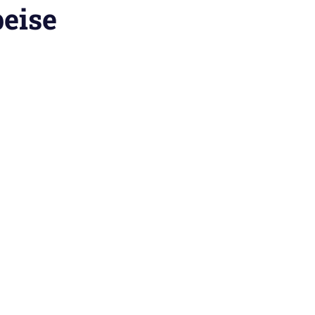
eise
sert
,
Dessert vom Grill