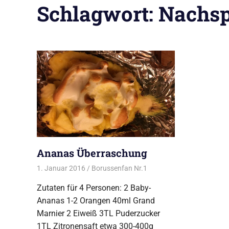
Schlagwort:
Nachsp
Ananas Überraschung
1. Januar 2016
Borussenfan Nr.1
Alles rund ums Grillen
,
Des
Zutaten für 4 Personen: 2 Baby-
Ananas 1-2 Orangen 40ml Grand
Marnier 2 Eiweiß 3TL Puderzucker
1TL Zitronensaft etwa 300-400g