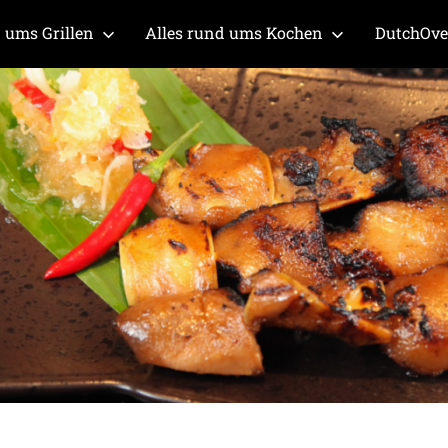
 ums Grillen
Alles rund ums Kochen
DutchOv