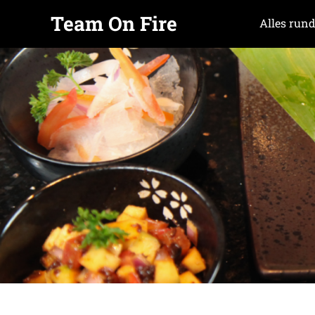
Team On Fire
Alles rund
COOKING
Zum
SINCE
Inhalt
2015
springen