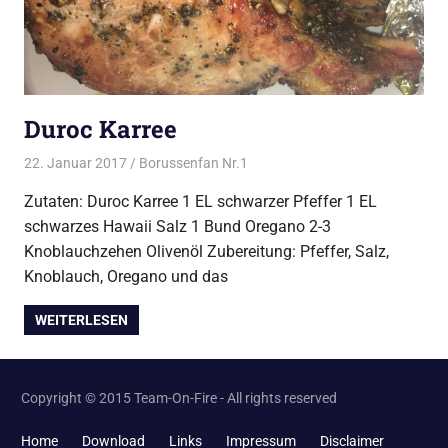
Duroc Karree
22. Januar 2017
Borussenfan Nr.1
Alles rund ums Grillen
,
Schwein
vom Grill
Zutaten: Duroc Karree 1 EL schwarzer Pfeffer 1 EL
schwarzes Hawaii Salz 1 Bund Oregano 2-3
Knoblauchzehen Olivenöl Zubereitung: Pfeffer, Salz,
Knoblauch, Oregano und das
WEITERLESEN
Copyright © 2015 Team-On-Fire - All rights reserved
Home
Download
Links
Impressum
Disclaimer