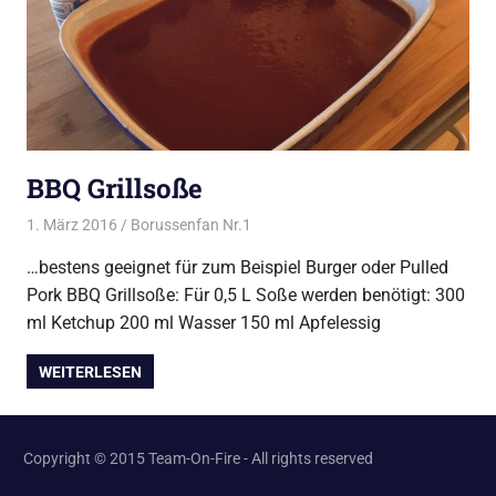
BBQ Grillsoße
1. März 2016
Borussenfan Nr.1
Beilagen
,
Dips/Saucen/Pesto
,
Tipps
zum Thema Grillen
…bestens geeignet für zum Beispiel Burger oder Pulled
Pork BBQ Grillsoße: Für 0,5 L Soße werden benötigt: 300
ml Ketchup 200 ml Wasser 150 ml Apfelessig
WEITERLESEN
Copyright © 2015 Team-On-Fire - All rights reserved